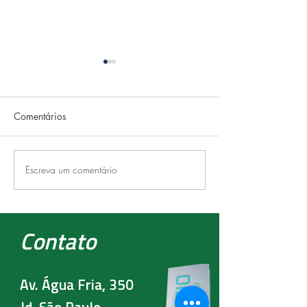
Comentários
FRIO
RECOVERY
Escreva um comentário
Contato
Av. Água Fria, 350
Jd. São Paulo