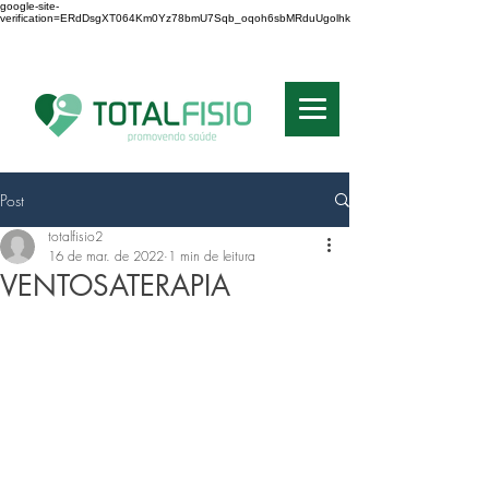
google-site-
verification=ERdDsgXT064Km0Yz78bmU7Sqb_oqoh6sbMRduUgolhk
RE N: 8315 - SP
Post
totalfisio2
16 de mar. de 2022
1 min de leitura
VENTOSATERAPIA