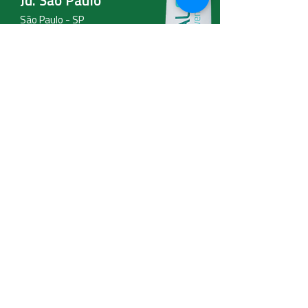
São Paulo - SP
CEP:
02332-000
Email:
clinica@totalfisio.com
WhatsApp
94454-0432
11
Telefone
3508-5660
11
Mande sua mensagem