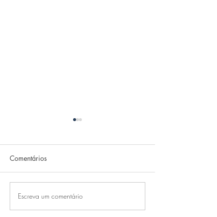
Comentários
FRIO
RECOVERY
Escreva um comentário