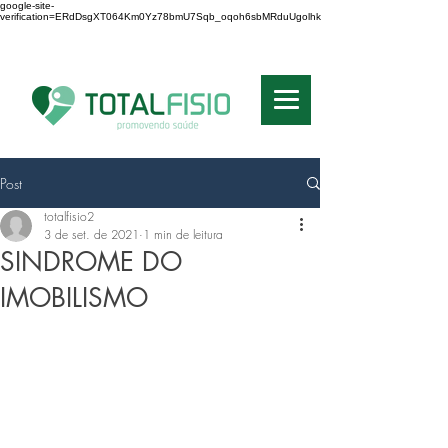
google-site-
verification=ERdDsgXT064Km0Yz78bmU7Sqb_oqoh6sbMRduUgolhk
RE N: 8315 - SP
Post
totalfisio2
3 de set. de 2021
1 min de leitura
SINDROME DO
IMOBILISMO