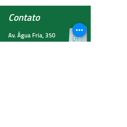
Contato
Av. Água Fria, 350
Jd. São Paulo
São Paulo - SP
CEP:
02332-000
Email:
clinica@totalfisio.com
WhatsApp
94454-0432
11
Telefone
3508-5660
11