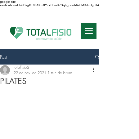
google-site-
verification=ERdDsgXT064Km0Yz78bmU7Sqb_oqoh6sbMRduUgolhk
RE N: 8315 - SP
Post
totalfisio2
22 de nov. de 2021
1 min de leitura
PILATES