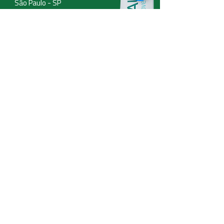
São Paulo - SP
CEP:
02332-000
Email:
clinica@totalfisio.com
WhatsApp
94454-0432
11
Telefone
3508-5660
11
Mande sua mensagem