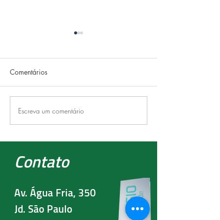
Comentários
FRIO
RECOVERY
Escreva um comentário
Contato
Av. Água Fria, 350
Jd. São Paulo