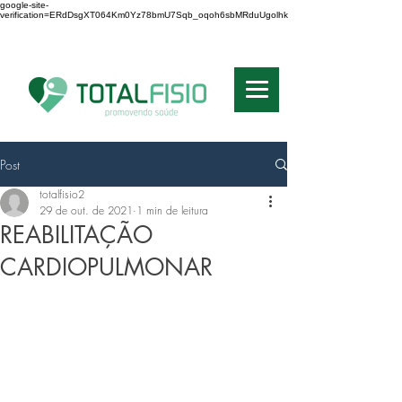
google-site-
verification=ERdDsgXT064Km0Yz78bmU7Sqb_oqoh6sbMRduUgolhk
RE N: 8315 - SP
Post
totalfisio2
29 de out. de 2021
1 min de leitura
REABILITAÇÃO
CARDIOPULMONAR