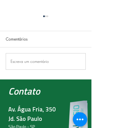
Comentários
FRIO
RECOVERY
Escreva um comentário
Contato
Av. Água Fria, 350
Jd. São Paulo
São Paulo - SP